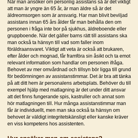
När man ansöker om personlig assistans så är det viktigt
att man är yngre än 65 år, är man äldre så är det
äldreomsorgen som är ansvarig. Har man blivit beviljad
assistans innan 65 års ålder får man behålla den om
personen i fråga inte bor på sjukhus, äldreboende eller
gruppboende. När det gäller barns rätt till assistans ska
man också ta hänsyn till vad som faller inom
föräldraansvaret. Viktigt att veta är också att brukaren,
efter ålder och mognad, får framföra sin åsikt och ta emot
relevant information som handlar om personen ifråga.
Behovet av mer omvårdnad och tillsyn bör ligga till grund
för bedömningen av assistanstimmar. Det är bra att tänka
på att ditt hem är personalens arbetsplats. Behöver du till
exempel hjälp med matlagning är det under ditt ansvar
att det finns fungerande spis, kastruller och annat som
hör matlagningen till. Hur många assistanstimmar man
får är individuellt, men man ska också ta hänsyn om
behovet är väldigt integritetskänsligt eller kanske kräver
en viss kompetens hos assistenten.