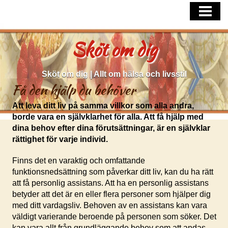
HEM
FÅ HJÄLP MED VANLIGA HUDPROBLE
Sköt om dig
SÅ TAR DU HAND OM DITT HÅR
Sköt om dig | Allt om hälsa och livsstil
Få den hjälp du behöver
Att leva ditt liv på samma villkor som alla andra,
borde vara en självklarhet för alla. Att få hjälp med
dina behov efter dina förutsättningar, är en självklar
rättighet för varje individ.
Finns det en varaktig och omfattande
funktionsnedsättning som påverkar ditt liv, kan du ha rätt
att få personlig assistans. Att ha en personlig assistans
betyder att det är en eller flera personer som hjälper dig
med ditt vardagsliv. Behoven av en assistans kan vara
väldigt varierande beroende på personen som söker. Det
kan vara allt från grundläggande behov som att andas