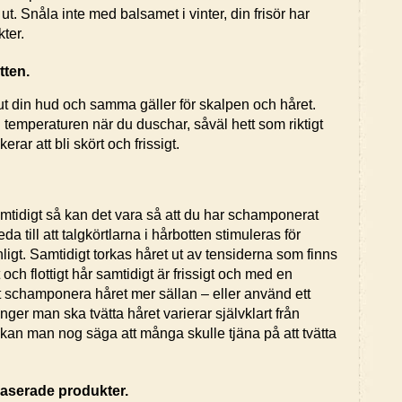
ut. Snåla inte med balsamet i vinter, din frisör har
kter.
tten.
ut din hud och samma gäller för skalpen och håret.
 temperaturen när du duschar, såväl hett som riktigt
kerar att bli skört och frissigt.
samtidigt så kan det vara så att du har schamponerat
da till att talgkörtlarna i hårbotten stimuleras för
ligt. Samtidigt torkas håret ut av tensiderna som finns
t och flottigt hår samtidigt är frissigt och med en
tt schamponera håret mer sällan – eller använd ett
r man ska tvätta håret varierar självklart från
 kan man nog säga att många skulle tjäna på att tvätta
baserade produkter.