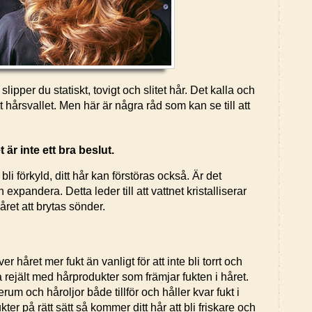
lipper du statiskt, tovigt och slitet hår. Det kalla och
ot hårsvallet. Men här är några råd som kan se till att
 är inte ett bra beslut.
 bli förkyld, ditt hår kan förstöras också. Är det
h expandera. Detta leder till att vattnet kristalliserar
året att brytas sönder.
håret mer fukt än vanligt för att inte bli torrt och
a rejält med hårprodukter som främjar fukten i håret.
m och håroljor både tillför och håller kvar fukt i
er på rätt sätt så kommer ditt hår att bli friskare och