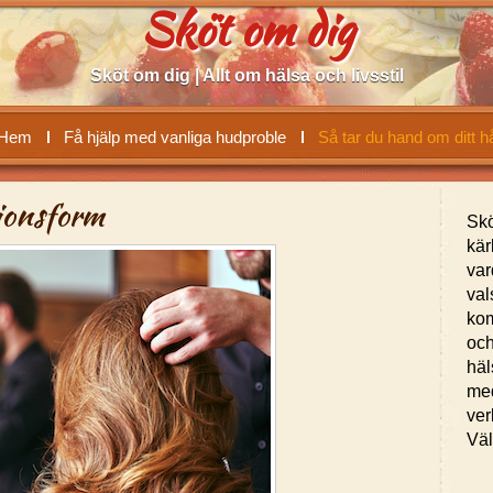
Sköt om dig
Sköt om dig | Allt om hälsa och livsstil
Hem
Få hjälp med vanliga hudproble
Så tar du hand om ditt h
tionsform
Skö
kär
var
val
kom
och
häl
med
ver
Vä