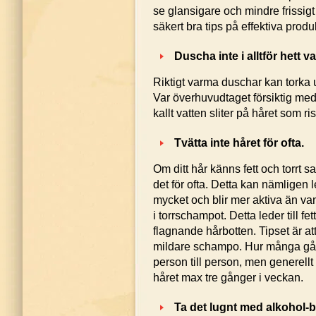
se glansigare och mindre frissigt 
säkert bra tips på effektiva produ
Duscha inte i alltför hett va
Riktigt varma duschar kan torka 
Var överhuvudtaget försiktig med
kallt vatten sliter på håret som ris
Tvätta inte håret för ofta.
Om ditt hår känns fett och torrt 
det för ofta. Detta kan nämligen le
mycket och blir mer aktiva än van
i torrschampot. Detta leder till fet
flagnande hårbotten. Tipset är a
mildare schampo. Hur många gånge
person till person, men generellt
håret max tre gånger i veckan.
Ta det lugnt med alkohol-