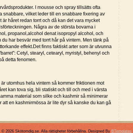
hårvårdsprodukter. I mousse och spray tillsätts ofta
a snabbare, vilket leder till en snabbare fixering av
t är håret redan torrt och då kan det vara mycket
ållsförteckningen. Några av de största bovarna i
ol, propanol,alcohol denat isopropyl alcohol, och
du har besvär med torrt hår på vintern. Men tänk på
uttorkande effekt.Det finns faktiskt arter som är utvunna
ta “barret”: Cetyl, stearyl, cetearyl, myristyl, behenyl och
 på detta fenomen.
är utomhus hela vintern så kommer friktionen mot
året kan tova sig, bli statiskt och till och med i värsta
onsamma material som silke och kashmir så minimerar
er att en kashmirmössa är lite dyr så kanske du kan gå
© 2026 Skötomdig.se. Alla rättigheter förbehållna.
Designed By
BTemplates