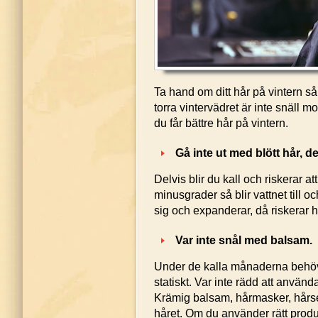
Ta hand om ditt hår på vintern så s
torra vintervädret är inte snäll m
du får bättre hår på vintern.
Gå inte ut med blött hår, det
Delvis blir du kall och riskerar att
minusgrader så blir vattnet till oc
sig och expanderar, då riskerar h
Var inte snål med balsam.
Under de kalla månaderna behöver 
statiskt. Var inte rädd att använd
Krämig balsam, hårmasker, hårseru
håret. Om du använder rätt produkt