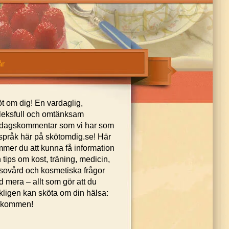
år
t om dig! En vardaglig,
leksfull och omtänksam
dagskommentar som vi har som
språk här på skötomdig.se! Här
mer du att kunna få information
 tips om kost, träning, medicin,
sovård och kosmetiska frågor
 mera – allt som gör att du
kligen kan sköta om din hälsa:
lkommen!