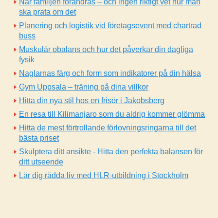
När familjen förändras – och ingen riktigt vet hur man
ska prata om det
Planering och logistik vid företagsevent med chartrad
buss
Muskulär obalans och hur det påverkar din dagliga
fysik
Naglarnas färg och form som indikatorer på din hälsa
Gym Uppsala – träning på dina villkor
Hitta din nya stil hos en frisör i Jakobsberg
En resa till Kilimanjaro som du aldrig kommer glömma
Hitta de mest förtrollande förlovningsringarna till det
bästa priset
Skulptera ditt ansikte - Hitta den perfekta balansen för
ditt utseende
Lär dig rädda liv med HLR-utbildning i Stockholm