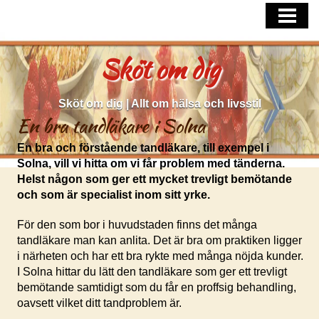
HEM
FÅ HJÄLP MED VANLIGA HUDPROBLE
Sköt om dig
SÅ TAR DU HAND OM DITT HÅR
Sköt om dig | Allt om hälsa och livsstil
En bra tandläkare i Solna
En bra och förstående tandläkare, till exempel i
Solna, vill vi hitta om vi får problem med tänderna.
Helst någon som ger ett mycket trevligt bemötande
och som är specialist inom sitt yrke.
För den som bor i huvudstaden finns det många
tandläkare man kan anlita. Det är bra om praktiken ligger
i närheten och har ett bra rykte med många nöjda kunder.
I Solna hittar du lätt den tandläkare som ger ett trevligt
bemötande samtidigt som du får en proffsig behandling,
oavsett vilket ditt tandproblem är.