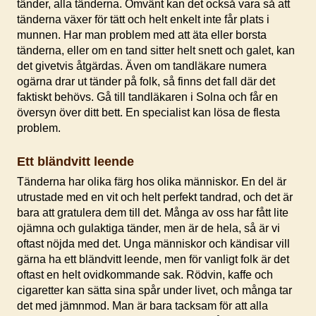
tänder, alla tänderna. Omvänt kan det också vara så att
tänderna växer för tätt och helt enkelt inte får plats i
munnen. Har man problem med att äta eller borsta
tänderna, eller om en tand sitter helt snett och galet, kan
det givetvis åtgärdas. Även om tandläkare numera
ogärna drar ut tänder på folk, så finns det fall där det
faktiskt behövs. Gå till tandläkaren i Solna och får en
översyn över ditt bett. En specialist kan lösa de flesta
problem.
Ett bländvitt leende
Tänderna har olika färg hos olika människor. En del är
utrustade med en vit och helt perfekt tandrad, och det är
bara att gratulera dem till det. Många av oss har fått lite
ojämna och gulaktiga tänder, men är de hela, så är vi
oftast nöjda med det. Unga människor och kändisar vill
gärna ha ett bländvitt leende, men för vanligt folk är det
oftast en helt ovidkommande sak. Rödvin, kaffe och
cigaretter kan sätta sina spår under livet, och många tar
det med jämnmod. Man är bara tacksam för att alla