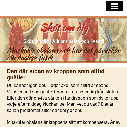
HEM
FÅ HJÄLP MED VANLIGA HUDPROBLE
Sköt om dig
SÅ TAR DU HAND OM DITT HÅR
Sköt om dig | Allt om hälsa och livsstil
Muskulär obalans och hur det påverkar
din dagliga fysik
Den där sidan av kroppen som alltid
gnäller
Du känner igen det. Höger axel som alltid är spänd.
Vänster höft som protesterar när du reser dig från stolen.
Eller den där envisa värken i ländryggen som dyker upp
varje eftermiddag klockan tre. Men vet du vad? Det är
sällan problemet sitter där det gör ont.
Muskulär obalans är kroppens sätt att kompensera. År av