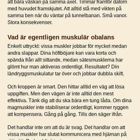
att bära väskan på samma axel. Timmar framför datorn
med huvudet framskjutet. Att alltid stå med vikten på
samma ben när du väntar på tunnelbanan. Små vanor.
Stora konsekvenser.
Vad är egentligen muskulär obalans
Enkelt uttryckt: vissa muskler jobbar för mycket medan
andra slappar. Dina höftböjare kan vara korta och
spända från allt sittande, medan sätesmusklerna har
glömt hur man aktiveras ordentligt. Resultatet? Din
ländryggsmuskulatur tar över och jobbar dubbla skift.
Och kroppen är smart. Den hittar alltid en väg att lösa
uppgiften. Men den vägen är inte alltid den mest
effektiva. Tänk dig att du ska bära en tung låda. Om dina
magmuskler inte stabiliserar ordentligt, kommer ryggen
att kompensera. Gång på gång. Tills den säger ifrån.
Det handlar inte om att du är svag. Det handlar om att
vissa muskler har slutat kommunicera med hjärnan på