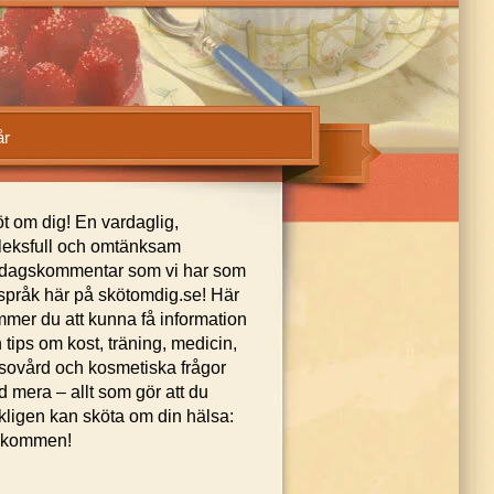
år
t om dig! En vardaglig,
leksfull och omtänksam
dagskommentar som vi har som
språk här på skötomdig.se! Här
mer du att kunna få information
 tips om kost, träning, medicin,
sovård och kosmetiska frågor
 mera – allt som gör att du
kligen kan sköta om din hälsa:
lkommen!