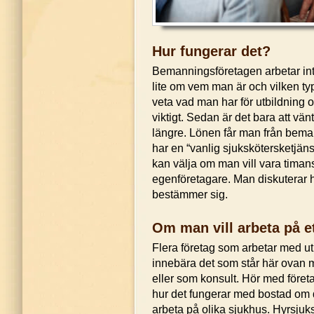
Hur fungerar det?
Bemanningsföretagen arbetar inte 
lite om vem man är och vilken typ
veta vad man har för utbildning
viktigt. Sedan är det bara att vän
längre. Lönen får man från bema
har en “vanlig sjukskötersketjän
kan välja om man vill vara timan
egenföretagare. Man diskuterar 
bestämmer sig.
Om man vill arbeta på et
Flera företag som arbetar med uth
innebära det som står här ovan 
eller som konsult. Hör med företa
hur det fungerar med bostad om du
arbeta på olika sjukhus. Hyrsjuk