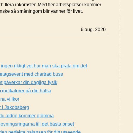
ch flera inkomster. Med fler arbetsplatser kommer
ske så småningom blir vänner för livet.
6 aug. 2020
 ingen riktigt vet hur man ska prata om det
öretagsevent med chartrad buss
 påverkar din dagliga fysik
 indikatorer på din hälsa
na villkor
ör i Jakobsberg
m du aldrig kommer glömma
lovningsringarna till det bästa priset
a den perfekta balansen för ditt utseende