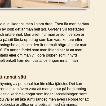
alla likadant, men i stora drag. Först får man berätta
 av jobb det är man helt gör, Givetvis vill företagen
 och erfarenhet. Men även hur man är som person är
ta på sitt första uppdrag som kan vara kortare eller
nningsbolaget, och den är normalt högre än när man
st”. En annan fördel som man ibland ser är att man
ställd eller om man vill göra jobben som inhyrd
helt enkelt fram den bästa lösningen innan man
t annat sätt
yrning av personal har lite olika tjänster. Det kan
men det kan även vara att man jobbar på bemanning
get vilka försäkringar som ingår i anställningen samt
 väljer att åka runt i landet, men även i Norge för att
sköterska är alltså en arbetstitel med så många