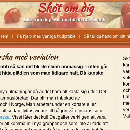
Sköt om dig
Sköt om dig | Allt om hälsa och livsstil
Hem
Få hjälp med vanliga hudproble
Så tar du hand om ditt h
rska med variation
Skö
kär
obb så kan det bli lite slentrianmässig. Luften går
var
t hitta glädjen som man tidigare haft. Då kanske
val
kom
och
nya utmaningar då är det bara att kasta sig utför. Det
häl
ryteringsföretag. Där blir man inbokad av
med
 och i Norge. Man arbetar under en kortare eller
ver
att sedan flyttas vidare till någon vårdinstans som
Vä
erska
. Visst låter det kul! Det gäller verkligen att vara
ör att komma in i nya grupper och som inte är rädd att
rist på kompetent personal så har man det som behövs