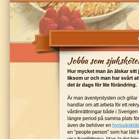
Jobba som sjuksköte
Hur mycket man än älskar sitt j
liksom ur och man har svårt at
det är dags för lite förändring.
Är man äventyrslysten och gillar 
handlar om att arbeta för ett rek
vårdinrättningar både i Sverigen
längre period på samma plats för 
även de behöver en
hyrsjuksköt
en “people person” som har lätt f
visa framfötterna. Idag är det b