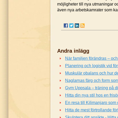
möjligheter till nya utmaningar o
även nya arbetskamrater som kan
Andra inlägg
När familjen förändras – och
Planering och logistik vid f
Muskulär obalans och hur det
Naglarnas färg och form som
Gym Uppsala – träning på di
Hitta din nya stil hos en fris
En resa till Kilimanjaro so
Hitta de mest förtrollande för
Skulptera ditt ansikte - Hitt