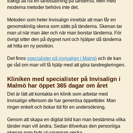
tråkigt att ha en tandställning på tänderna. Men med
moderna metoder behövs inte det.
Metoden som heter Invisalign innebär att man får en
genomskinlig skena som sätts på tänderna. Skenan tar
man ut när man äter och när man borstar tänderna. För
övrigt sitter den på dygnet runt och hjälper då tänderna
att hitta en ny position.
Det finns
specialister på invisalign i Malmö
och de kan
ge råd om man vill få hjälp med att göra tandregleringen.
Kliniken med specialister på Invisalign i
Malmö har öppet 365 dagar om året
Det är lätt att kontakta en klinik som arbetar med
Invisalign eftersom de har generösa öppettider. Man
ringer enkelt och bokar tid för en undersökning.
Genom att skapa en digital bild kan man bestämma vilka
tänder man vill ändra. Sedan tillverkas den personliga
skenan som byts ut varannan vecka.