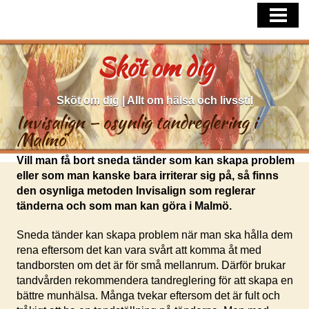
HEM
FÅ HJÄLP MED VANLIGA HUDPROBLE
Sköt om dig
SÅ TAR DU HAND OM DITT HÅR
Sköt om dig | Allt om hälsa och livsstil
Invisalign – osynlig tandreglering i
Malmö
Vill man få bort sneda tänder som kan skapa problem
eller som man kanske bara irriterar sig på, så finns
den osynliga metoden Invisalign som reglerar
tänderna och som man kan göra i Malmö.
Sneda tänder kan skapa problem när man ska hålla dem
rena eftersom det kan vara svårt att komma åt med
tandborsten om det är för små mellanrum. Därför brukar
tandvården rekommendera tandreglering för att skapa en
bättre munhälsa. Många tvekar eftersom det är fult och